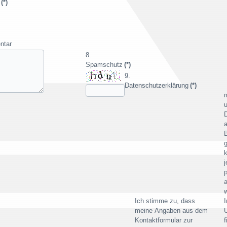
(*)
ntar
Spamschutz
(*)
Datenschutzerklärung
(*)
u
B
g
k
j
p
w
Ich stimme zu, dass
meine Angaben aus dem
Kontaktformular zur
f